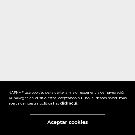
NAFNAF usa cookies para darte la mejor experiencia de navegación.
Al navegar en el sitio estas aceptando su uso, si deseas saber más
acerca de nuestra política has
click aquí.
x
Visita
vivant
nuestra marca
active
x
Aceptar cookies