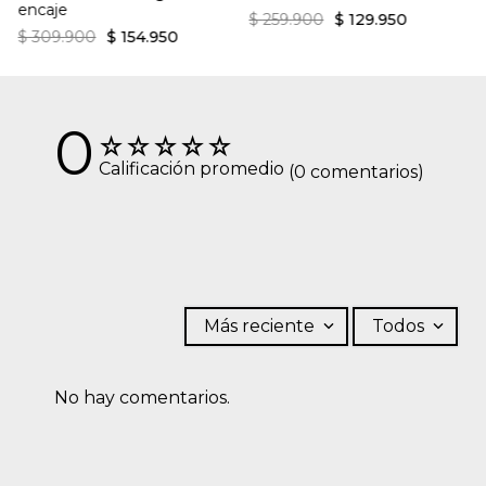
encaje
$
259
.
900
$
129
.
950
$
309
.
900
$
154
.
950
0
☆
☆
☆
☆
☆
Calificación promedio
(0 comentarios)
Más reciente
Todos
No hay comentarios.