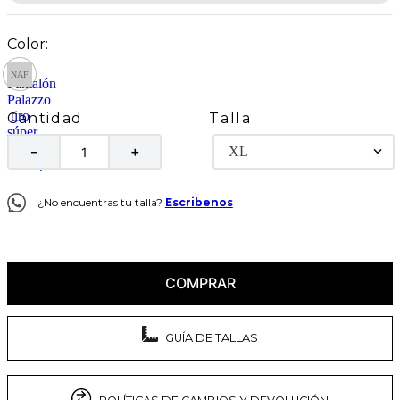
Talla
Cantidad
XL
－
＋
¿No encuentras tu talla?
Escribenos
COMPRAR
GUÍA DE TALLAS