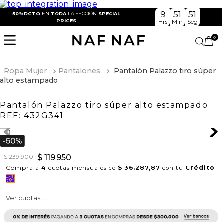
9
51
50
50%DCTO
EN
TODA
LA SECCIÓN
SPECIAL
PRICES
Hrs
Min
Seg
0
Ropa Mujer
Pantalones
Pantalón Palazzo tiro súper
alto estampado
Pantalón Palazzo tiro súper alto estampado
REF:
432G341
$
239
.
900
$
119
.
950
Compra a
4
cuotas mensuales de
$ 36.287,87
con tu
Crédito
Ver cuotas ...