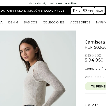
to tejido
11
53
2
Hrs
Min
Seg
%DCTO
EN
TODA
LA SECCIÓN
SPECIAL PRICES
PA
DENIM
BÁSICOS
COLECCIONES
ACCESORIOS
NAF&
o
o
o
o
 Edit
o
o
Camiseta 
REF:
502G
$
189
.
900
$
94
.
950
Compra a
4
c
Ver cuotas ...