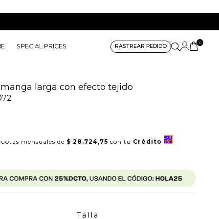
0
ME
SPECIAL PRICES
RASTREAR PEDIDO
manga larga con efecto tejido
072
uotas mensuales de
$ 28.724,75
con tu
Crédito
Talla