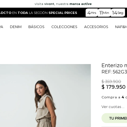
4
11
12
Hrs
Min
Seg
O
EN
TODA
LA SECCIÓN
SPECIAL PRICES
PA
DENIM
BÁSICOS
COLECCIONES
ACCESORIOS
NAF&
o
o
o
o
 Edit
o
o
Enterizo 
REF:
562G
$
359
.
900
$
179
.
950
Compra a
4
c
Ver cuotas ...