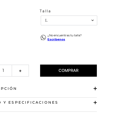
Talla
L
¿No encuentras tu talla?
Escribenos
COMPRAR
＋
IPCIÓN
 de pantalón largo
 Y ESPECIFICACIONES
isa.
lásico.