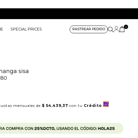
0
ME
SPECIAL PRICES
RASTREAR PEDIDO
manga sisa
380
uotas mensuales de
$ 54.439,37
con tu
Crédito