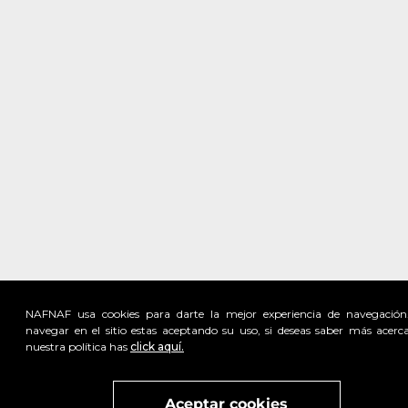
NAFNAF usa cookies para darte la mejor experiencia de navegación
navegar en el sitio estas aceptando su uso, si deseas saber más acerc
nuestra política has
click aquí.
Visita
vivant
nuestra marca
active
x
Aceptar cookies