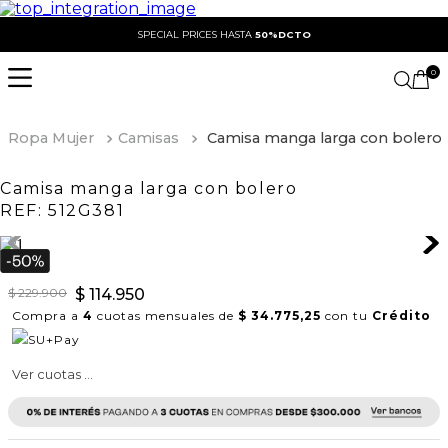
SPECIAL PRICES HASTA
50%DCTO
0
Ropa Mujer
Camisas
Camisa manga larga con bolero
Camisa manga larga con bolero
REF:
512G381
$
229
.
900
$
114
.
950
Compra a
4
cuotas mensuales de
$ 34.775,25
con tu
Crédito
Ver cuotas ...