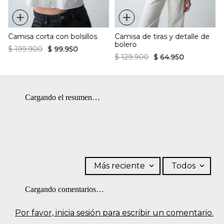
+
+
Camisa corta con bolsillos
Camisa de tiras y detalle de
bolero
$
199
.
900
$
99
.
950
$
129
.
900
$
64
.
950
Cargando el resumen…
Más reciente
Todos
Cargando comentarios…
Por favor, inicia sesión para escribir un comentario.