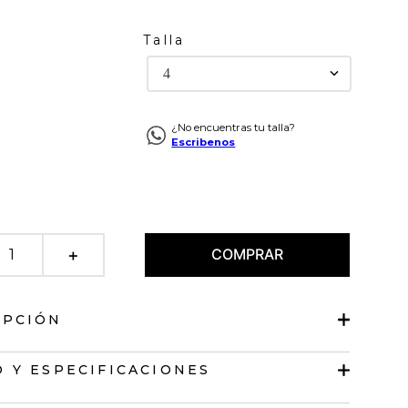
Talla
4
¿No encuentras tu talla?
Escribenos
COMPRAR
＋
IPCIÓN
con bolsillos.
 Y ESPECIFICACIONES
lisa en frente.
o en cintura en posterior.