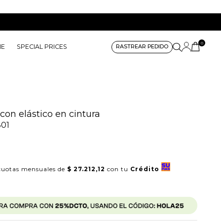
0
ME
SPECIAL PRICES
RASTREAR PEDIDO
on elástico en cintura
01
uotas mensuales de
$ 27.212,12
con tu
Crédito