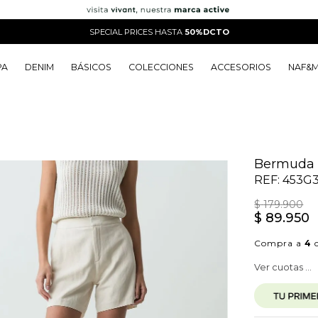
SPECIAL PRICES HASTA
50%DCTO
PA
DENIM
BÁSICOS
COLECCIONES
ACCESORIOS
NAF&
o
o
o
o
 Edit
o
o
Bermuda c
REF:
453G3
$
179
.
900
$
89
.
950
Compra a
4
c
Ver cuotas ...