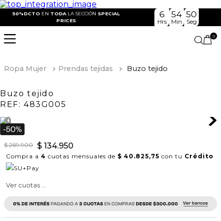
6
54
50
50%DCTO
EN
TODA
LA SECCIÓN
SPECIAL
PRICES
Hrs
Min
Seg
0
Ropa Mujer
Prendas tejidas
Buzo tejido
Buzo tejido
REF:
483G005
$
269
.
900
$
134
.
950
Compra a
4
cuotas mensuales de
$ 40.825,75
con tu
Crédito
Ver cuotas ...