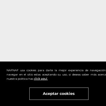
NAFNAF usa cookies para darte la mejor experiencia de navegación
navegar en el sitio estas aceptando su uso, si deseas saber más acerc
nuestra política has
click aquí.
Visita
vivant
nuestra marca
active
x
Aceptar cookies