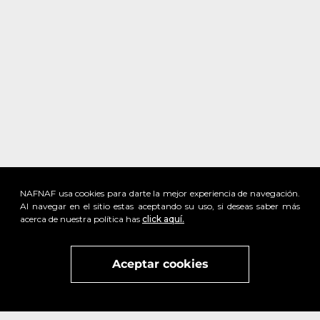
NAFNAF usa cookies para darte la mejor experiencia de navegación.
Al navegar en el sitio estas aceptando su uso, si deseas saber más
acerca de nuestra política has
click aquí.
Visita
vivant
nuestra marca
active
x
Aceptar cookies