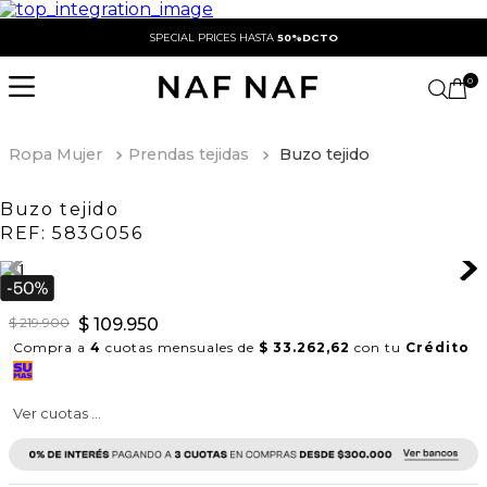
SPECIAL PRICES HASTA
50%DCTO
0
Ropa Mujer
Prendas tejidas
Buzo tejido
Buzo tejido
REF:
583G056
$
219
.
900
$
109
.
950
Compra a
4
cuotas mensuales de
$ 33.262,62
con tu
Crédito
Ver cuotas ...