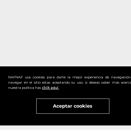
NAFNAF usa cookies para darte la mejor experiencia de navegación
navegar en el sitio estas aceptando su uso, si deseas saber más acerc
nuestra política has
click aquí.
Visita
vivant
nuestra marca
active
x
Aceptar cookies