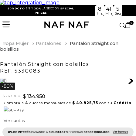
8
41
4
50%DCTO
EN
TODA
LA SECCIÓN
SPECIAL
PRICES
Hrs
Min
Seg
0
Ropa Mujer
Pantalones
Pantalón Straight con
bolsillos
Pantalón Straight con bolsillos
REF:
533G083
$
269
.
900
$
134
.
950
Compra a
4
cuotas mensuales de
$ 40.825,75
con tu
Crédito
Ver cuotas ...