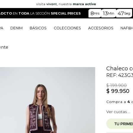
8
13
46
Hrs
Min
Seg
%DCTO
EN
TODA
LA SECCIÓN
SPECIAL PRICES
PA
DENIM
BÁSICOS
COLECCIONES
ACCESORIOS
NAF&
ente
o
o
o
o
 Edit
o
o
Chaleco c
REF:
423G3
$
199
.
900
$
99
.
950
Compra a
4
c
Ver cuotas ...