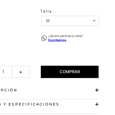
Talla
M
¿No encuentras tu talla?
Escribenos
COMPRAR
＋
IPCIÓN
de diseño abierto
 Y ESPECIFICACIONES
 redondo.
s bordados en frente.