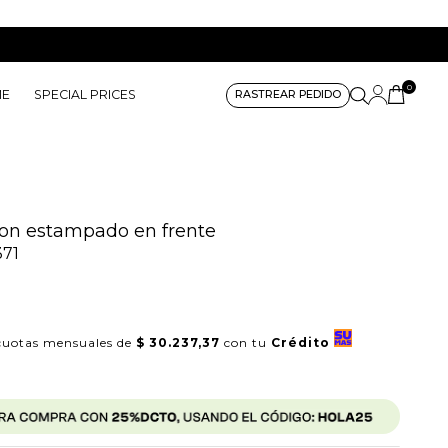
0
ME
SPECIAL PRICES
RASTREAR PEDIDO
on estampado en frente
71
uotas mensuales de
$ 30.237,37
con tu
Crédito