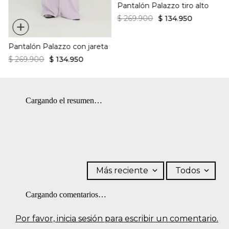
Pantalón Palazzo tiro alto
máxima de la base de 150 ºC.
$
269
.
900
$
134
.
950
+
Pantalón Palazzo con jareta
$
269
.
900
$
134
.
950
Cargando el resumen…
Más reciente
Todos
Cargando comentarios…
Por favor, inicia sesión para escribir un comentario.