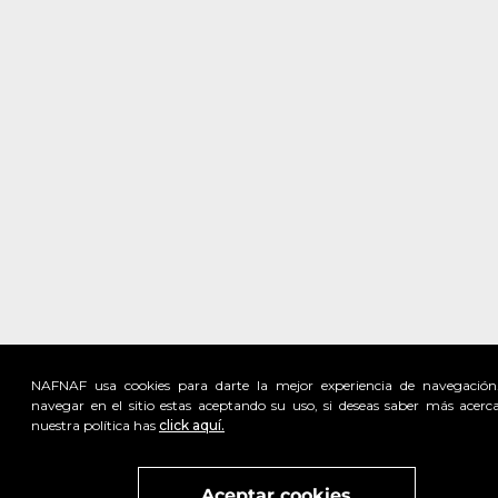
NAFNAF usa cookies para darte la mejor experiencia de navegación
navegar en el sitio estas aceptando su uso, si deseas saber más acerc
nuestra política has
click aquí.
Visita
vivant
nuestra marca
active
x
Aceptar cookies