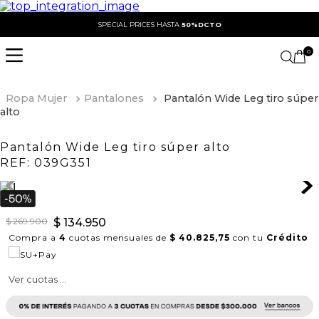
SPECIAL PRICES HASTA
50%DCTO
0
Ropa Mujer
Pantalones
Pantalón Wide Leg tiro súper
alto
Pantalón Wide Leg tiro súper alto
REF:
039G351
$
269
.
900
$
134
.
950
Compra a
4
cuotas mensuales de
$ 40.825,75
con tu
Crédito
Ver cuotas ...