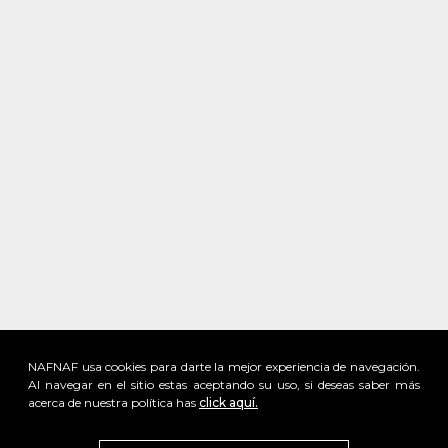
NAFNAF usa cookies para darte la mejor experiencia de navegación.
Al navegar en el sitio estas aceptando su uso, si deseas saber más
acerca de nuestra política has
click aquí.
x
Visita
vivant
nuestra marca
active
x