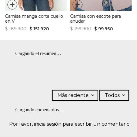
+
+
OTROS: No remojar.
Camisa manga corta cuello
Camisa con escote para
en V
anudar
$
189
.
900
$
151
.
920
$
199
.
900
$
99
.
950
Cargando el resumen…
Más reciente
Todos
Cargando comentarios…
Por favor, inicia sesión para escribir un comentario.