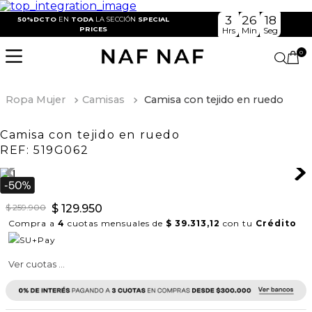
3
26
18
50%DCTO
EN
TODA
LA SECCIÓN
SPECIAL
PRICES
Hrs
Min
Seg
0
Ropa Mujer
Camisas
Camisa con tejido en ruedo
Camisa con tejido en ruedo
REF:
519G062
$
259
.
900
$
129
.
950
Compra a
4
cuotas mensuales de
$ 39.313,12
con tu
Crédito
Ver cuotas ...