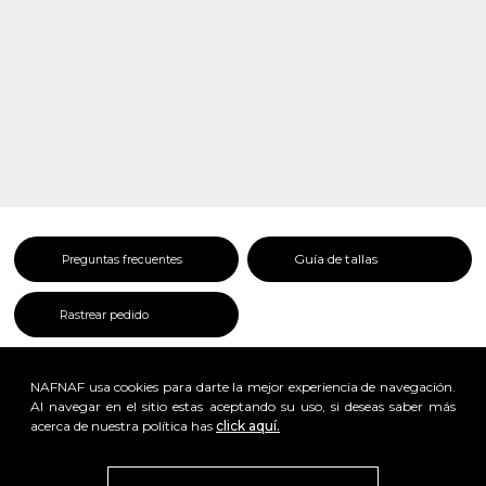
Guía de tallas
Preguntas frecuentes
Rastrear pedido
NAFNAF usa cookies para darte la mejor experiencia de navegación.
Al navegar en el sitio estas aceptando su uso, si deseas saber más
acerca de nuestra política has
click aquí.
x