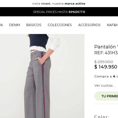
SPECIAL PRICES HASTA
50%DCTO
PA
DENIM
BÁSICOS
COLECCIONES
ACCESORIOS
NAF&
o
o
o
o
 Edit
o
o
Pantalón 
REF:
431H3
$
299
.
900
$
149
.
950
Compra a
4
c
Ver cuotas ...