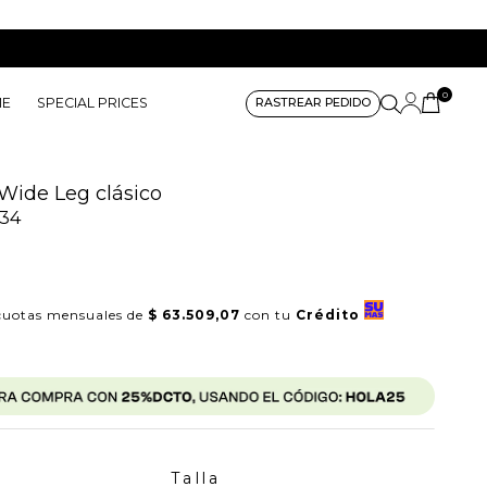
0
ME
SPECIAL PRICES
RASTREAR PEDIDO
Wide Leg clásico
34
uotas mensuales de
$ 63.509,07
con tu
Crédito
Talla