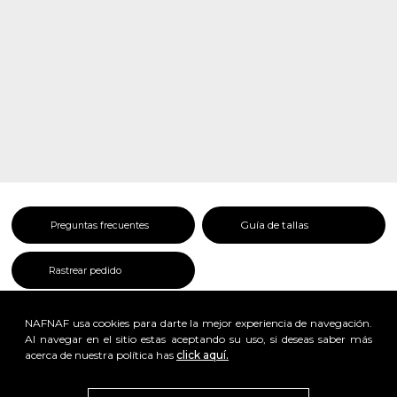
Guía de tallas
Preguntas frecuentes
Rastrear pedido
NAFNAF usa cookies para darte la mejor experiencia de navegación.
Al navegar en el sitio estas aceptando su uso, si deseas saber más
acerca de nuestra política has
click aquí.