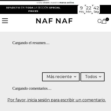
9
22
42
50%DCTO
EN
TODA
LA SECCIÓN
SPECIAL
PRICES
Hrs
Min
Seg
0
Cargando el resumen…
Más reciente
Todos
Cargando comentarios…
Por favor, inicia sesión para escribir un comentario.