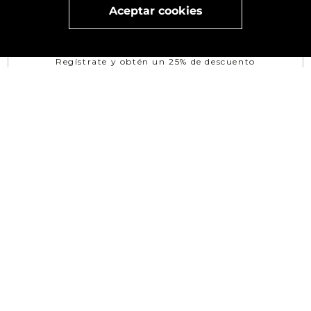
x
Aceptar cookies
Visita
vivant
nuestra marca
active
x
Regístrate y obtén un 25% de descuento
EN TU PRIMERA COMPRA
SUSCRIBIRSE
¿NECESITAS AYUDA?
TÉRMINOS Y CONDICIONES