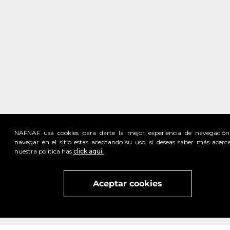
NAFNAF usa cookies para darte la mejor experiencia de navegación
navegar en el sitio estas aceptando su uso, si deseas saber más acerc
nuestra política has
click aquí.
Visita
vivant
nuestra marca
active
x
Aceptar cookies