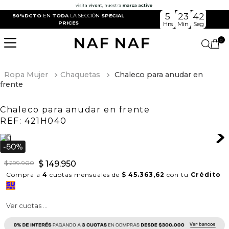
5
23
42
50%DCTO
EN
TODA
LA SECCIÓN
SPECIAL
PRICES
Hrs
Min
Seg
0
Ropa Mujer
Chaquetas
Chaleco para anudar en
frente
Chaleco para anudar en frente
REF:
421H040
$
299
.
900
$
149
.
950
Compra a
4
cuotas mensuales de
$ 45.363,62
con tu
Crédito
Ver cuotas ...