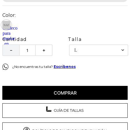
Talla
Cantidad
L
－
＋
¿No encuentras tu talla?
Escribenos
COMPRAR
GUÍA DE TALLAS