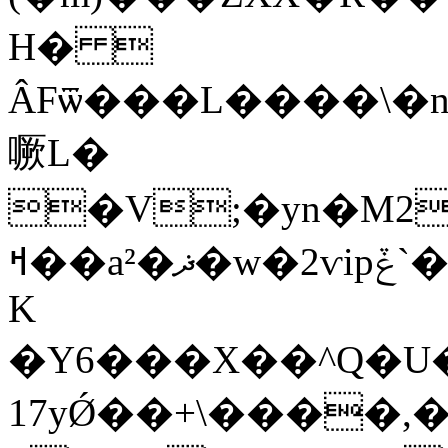
H� 
ÂFѿ���L����\�n
噘L�
�V;�yn�M2
ߞ��a²�ޛ�w�2ѵipݞ`���b���;��Fݥ���Xو��������(�%7�Зܔ$���-
K
�Y6���X��^Q�U
17yǾ��+\����