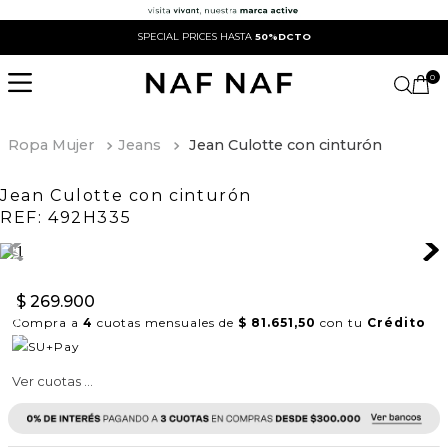
SPECIAL PRICES HASTA
50%DCTO
0
Ropa Mujer
Jeans
Jean Culotte con cinturón
Jean Culotte con cinturón
REF:
492H335
$
269
.
900
Compra a
4
cuotas mensuales de
$ 81.651,50
con tu
Crédito
Ver cuotas ...