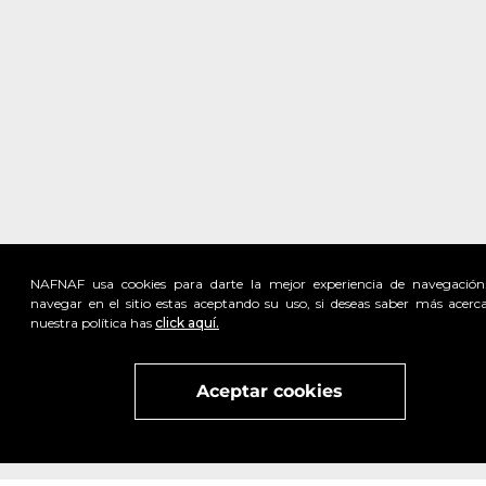
NAFNAF usa cookies para darte la mejor experiencia de navegación
navegar en el sitio estas aceptando su uso, si deseas saber más acerc
nuestra política has
click aquí.
Visita
vivant
nuestra marca
active
x
Aceptar cookies