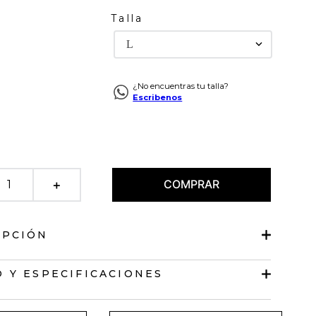
Talla
L
¿No encuentras tu talla?
Escribenos
COMPRAR
＋
IPCIÓN
tejida
 Y ESPECIFICACIONES
 redondo.
isa.
te / importador:
JOHN URIBE E HIJOS S.A.
 semitransparente.