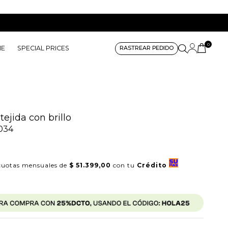
0
ME
SPECIAL PRICES
RASTREAR PEDIDO
ejida con brillo
034
uotas mensuales de
$ 51.399,00
con tu
Crédito