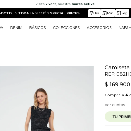
7
31
50
Hrs
Min
Seg
%DCTO
EN
TODA
LA SECCIÓN
SPECIAL PRICES
PA
DENIM
BÁSICOS
COLECCIONES
ACCESORIOS
NAF&
o
o
o
o
 Edit
o
o
Camiseta t
REF:
082H
$
169
.
900
Compra a
4
c
Ver cuotas ...