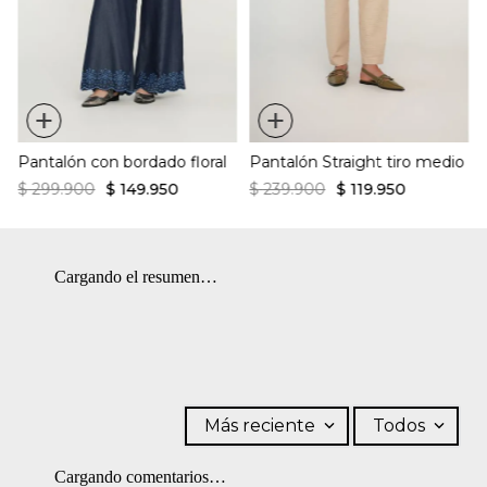
OTROS: Lavar por el revés. OTROS: Lavar con colores similares.
¿Cómo es el fit?:
CUIDADO TEXTIL PROFESIONAL: No limpieza en seco. OTROS:
No retorcer ni exprimir. BLANQUEADO: No usar blanqueador.
Diseño textura
OTROS: No remojar.
Silueta holgada
Corte largo
+
+
Pantalón con bordado floral
Pantalón Straight tiro medio
$
299
.
900
$
149
.
950
$
239
.
900
$
119
.
950
Cargando el resumen…
Más reciente
Todos
Cargando comentarios…