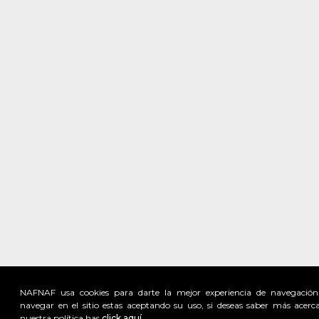
NAFNAF usa cookies para darte la mejor experiencia de navegación
navegar en el sitio estas aceptando su uso, si deseas saber más acerc
nuestra política has
click aquí.