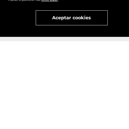
Visita
vivant
nuestra marca
active
x
Aceptar cookies