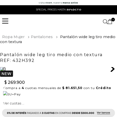
SPECIAL PRICES HASTA
50%DCTO
0
Ropa Mujer
Pantalones
Pantalón wide leg tiro medio
con textura
Pantalón wide leg tiro medio con textura
REF:
432H392
$
269
.
900
Compra a
4
cuotas mensuales de
$ 81.651,50
con tu
Crédito
Ver cuotas ...