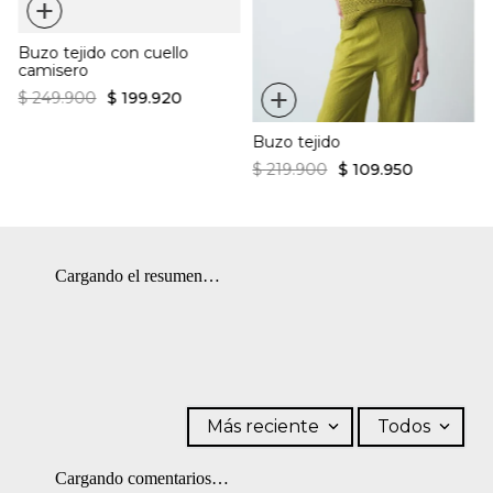
+
Ajuste regular
en máquina. BLANQUEADO: No usar blanqueador.
Buzo tejido con cuello
camisero
+
$
249
.
900
$
199
.
920
Buzo tejido
$
219
.
900
$
109
.
950
Cargando el resumen…
Más reciente
Todos
Cargando comentarios…