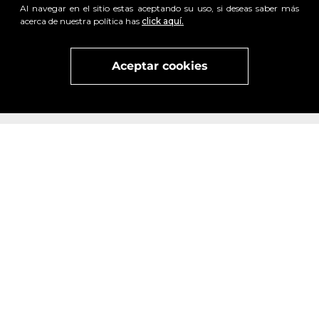
Al navegar en el sitio estas aceptando su uso, si deseas saber más
acerca de nuestra política has
click aquí.
x
Visita
vivant
nuestra marca
active
x
Aceptar cookies