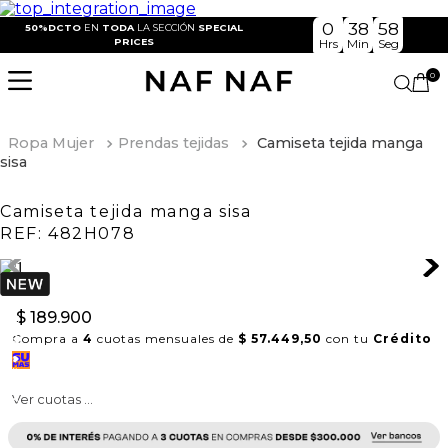
0
38
58
50%DCTO
EN
TODA
LA SECCIÓN
SPECIAL
PRICES
Hrs
Min
Seg
0
Ropa Mujer
Prendas tejidas
Camiseta tejida manga
sisa
Camiseta tejida manga sisa
REF:
482H078
$
189
.
900
Compra a
4
cuotas mensuales de
$ 57.449,50
con tu
Crédito
Ver cuotas ...