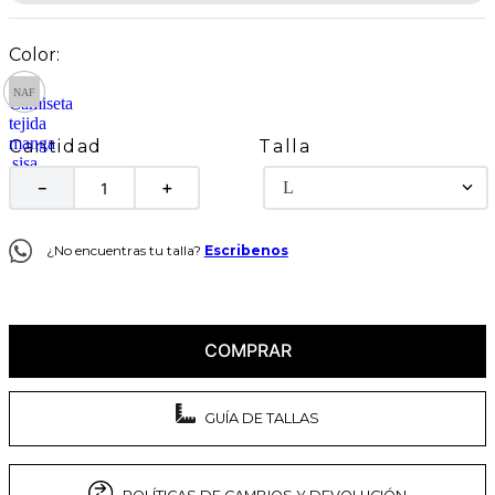
Talla
Cantidad
L
－
＋
¿No encuentras tu talla?
Escribenos
COMPRAR
GUÍA DE TALLAS