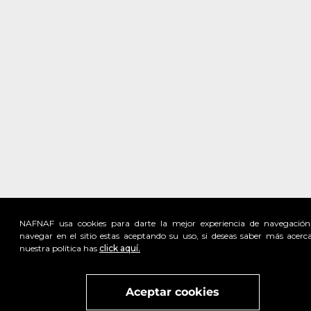
NAFNAF usa cookies para darte la mejor experiencia de navegación
navegar en el sitio estas aceptando su uso, si deseas saber más acerc
nuestra política has
click aquí.
Visita
vivant
nuestra marca
active
x
Aceptar cookies