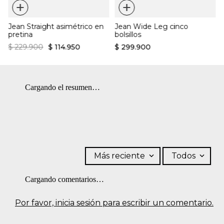
+
+
Tiro medio
BLANQUEADO: No usar blanqueador. OTROS: No planchar los
Silueta recta
Decoración de tachuelas
accesorios. OTROS: Lavar por el revés. CUIDADO TEXTIL
Cierre con zipper
Jean Straight asimétrico en
Jean Wide Leg cinco
PROFESIONAL: No limpieza en seco. SECADO: Secado en
pretina
bolsillos
tendedero a la sombra.
$
229
.
900
$
114
.
950
$
299
.
900
Cargando el resumen…
Más reciente
Todos
Cargando comentarios…
Por favor, inicia sesión para escribir un comentario.