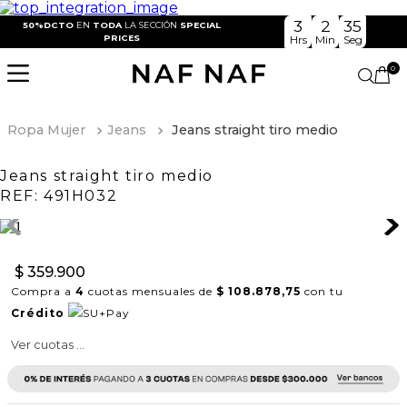
3
2
34
50%DCTO
EN
TODA
LA SECCIÓN
SPECIAL
PRICES
Hrs
Min
Seg
0
Ropa Mujer
Jeans
Jeans straight tiro medio
Jeans straight tiro medio
REF:
491H032
$
359
.
900
Compra a
4
cuotas mensuales de
$ 108.878,75
con tu
Crédito
Ver cuotas ...