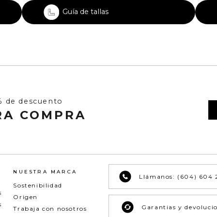
Guía de tallas
% de descuento
RA COMPRA
NUESTRA MARCA
Llámanos: (604) 604 
Sostenibilidad
s
Origen
s
Garantias y devoluci
Trabaja con nosotros