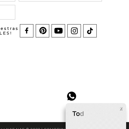
uestras
LES!
x