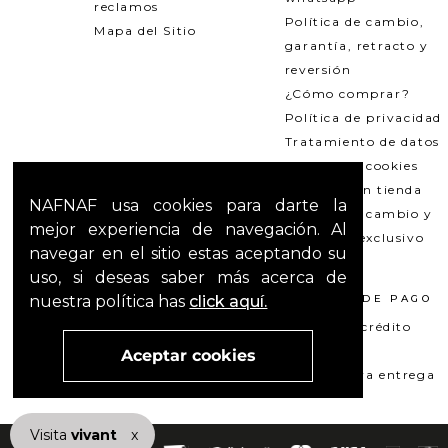
reclamos
Política de cambio,
Mapa del Sitio
garantía, retracto y
reversión
¿Cómo comprar?
Política de privacidad
Tratamiento de datos
Política de cookies
Recogida en tienda
NAFNAF usa cookies para darte la
Política de cambio y
mejor experiencia de navegación. Al
garantías exclusivo
navegar en el sitio estas aceptando su
Outlets
uso, si deseas saber más acerca de
nuestra política has
click aquí.
TÉRMINOS LEGALES
MÉTODOS DE PAGO
Promociones
Tarjeta de crédito
T&C Mercado pago
Su+ PAY
Aceptar cookies
T&C El Hilo que nos une
Pago contra entrega
Visita
vivant
nuestra marca
x
active