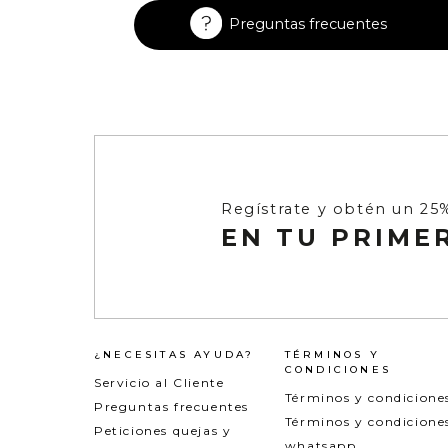
Enterizos
Enterizos
Preguntas frecuentes
Regístrate y obtén un 25
EN TU PRIME
¿NECESITAS AYUDA?
TÉRMINOS Y
CONDICIONES
Servicio al Cliente
Términos y condicione
Preguntas frecuentes
Términos y condicione
Peticiones quejas y
whatsapp