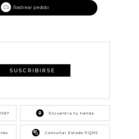
Rastrear pedido
SUSCRIBIRSE
2967
Encuentra tu tienda
ones
Consultar Estado PQRS