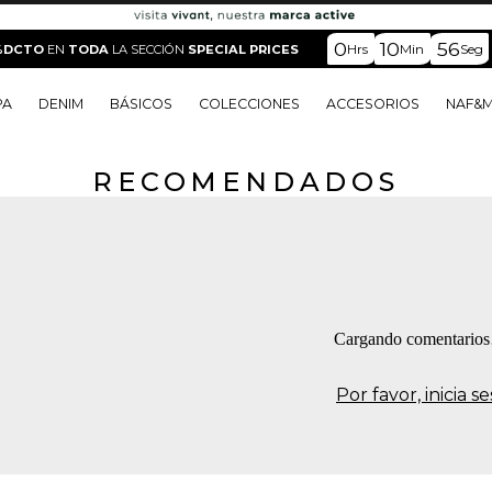
0
10
56
Hrs
Min
Seg
%DCTO
EN
TODA
LA SECCIÓN
SPECIAL PRICES
PA
DENIM
BÁSICOS
COLECCIONES
ACCESORIOS
NAF&
RECOMENDADOS
o
o
o
o
 Edit
o
o
Cargando comentario
Por favor, inicia 