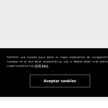
NAFNAF usa cookies para darte la mejor experiencia de navegación
navegar en el sitio estas aceptando su uso, si deseas saber más acerc
nuestra política has
click aquí.
Visita
vivant
nuestra marca
active
x
Aceptar cookies