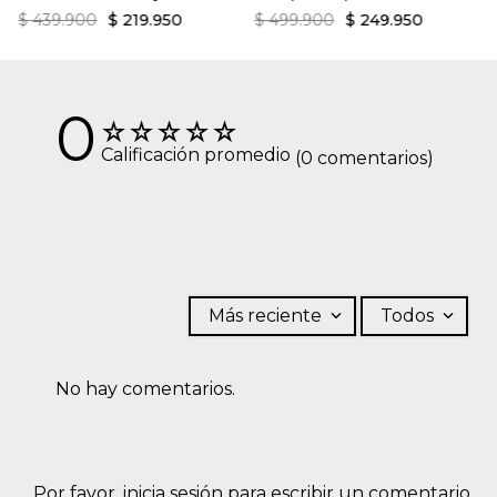
$
439
.
900
$
219
.
950
$
499
.
900
$
249
.
950
0
☆
☆
☆
☆
☆
Calificación promedio
(0 comentarios)
Más reciente
Todos
No hay comentarios.
Por favor, inicia sesión para escribir un comentario.