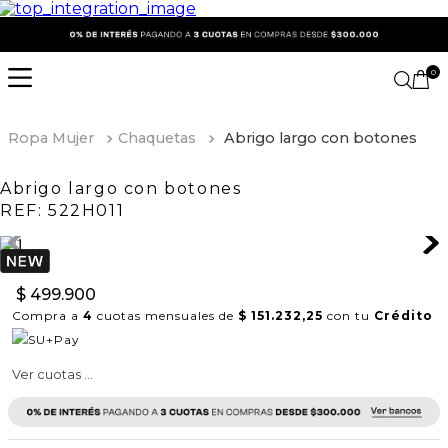
0
Ropa Mujer
Chaquetas
Abrigo largo con botones
Abrigo largo con botones
REF:
522H011
$
499
.
900
Compra a
4
cuotas mensuales de
$ 151.232,25
con tu
Crédito
Ver cuotas ...