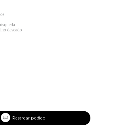
dos
 búsqueda
mino deseado
Rastrear pedido