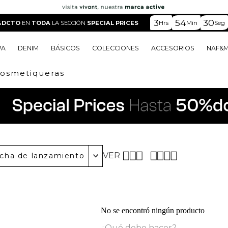
3
54
30
Hrs
Min
Seg
%DCTO
EN
TODA
LA SECCIÓN
SPECIAL PRICES
PA
DENIM
BÁSICOS
COLECCIONES
ACCESORIOS
NAF&
-cosmetiqueras
o
o
o
o
 Edit
o
o
VER
cha de lanzamiento
No se encontró ningún producto
¿Qué debo hacer?