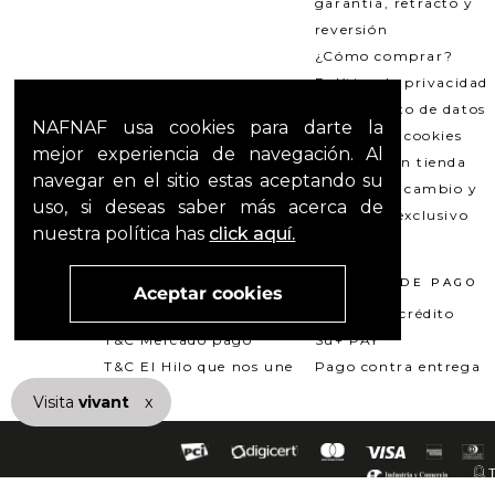
garantía, retracto y
reversión
¿Cómo comprar?
Política de privacidad
Tratamiento de datos
NAFNAF usa cookies para darte la
Política de cookies
mejor experiencia de navegación. Al
Recogida en tienda
navegar en el sitio estas aceptando su
Política de cambio y
uso, si deseas saber más acerca de
garantías exclusivo
nuestra política has
click aquí.
Outlets
TÉRMINOS LEGALES
MÉTODOS DE PAGO
Aceptar cookies
Promociones
Tarjeta de crédito
T&C Mercado pago
Su+ PAY
T&C El Hilo que nos une
Pago contra entrega
Visita
vivant
nuestra marca
x
active