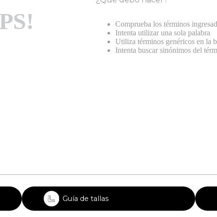
PS!
Comprueba los términos ingresa
Intenta utilizar una sola palabra
Utiliza términos genéricos en la
Intenta buscar sinónimos del tér
Guía de tallas