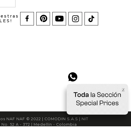
uestras
LES!
x
os NAF NAF © 2022 | COMODIN S.A.S | NIT
 No. 52 A - 372 | Medellín - Colombia
cliente@nafnaf .com.co