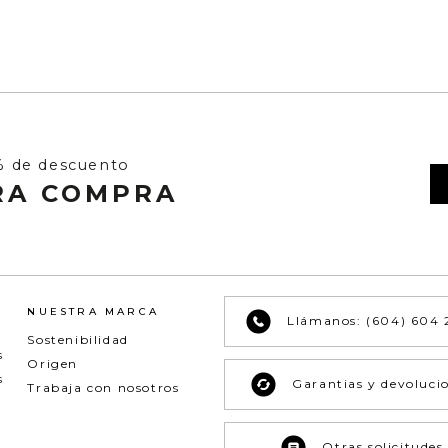
% de descuento
RA COMPRA
NUESTRA MARCA
Llámanos: (604) 604 
Sostenibilidad
s
Origen
s
Garantias y devoluci
Trabaja con nosotros
Otras solicitudes