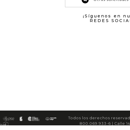
¡Síguenos en n
REDES SOCIA
Todos los derechos reservad
800.069.933-6 | Calle 14
servicioal