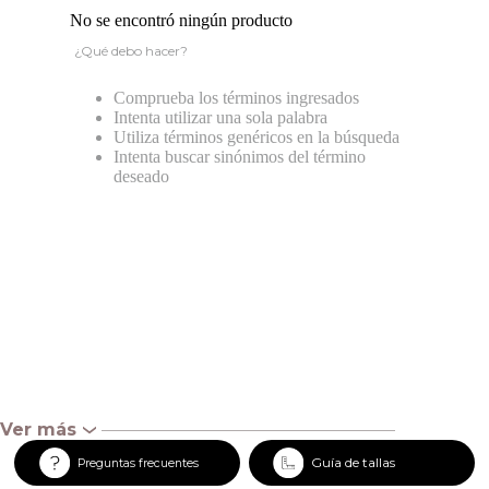
No se encontró ningún producto
¿Qué debo hacer?
Comprueba los términos ingresados
Intenta utilizar una sola palabra
Utiliza términos genéricos en la búsqueda
Intenta buscar sinónimos del término
deseado
Ver más
‹
Guía de tallas
Preguntas frecuentes