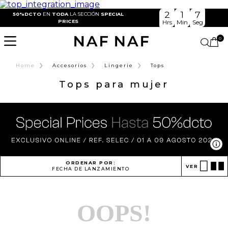
2
1
7
50%DCTO
EN
TODA
LA SECCIÓN
SPECIAL
PRICES
Hrs
Min
Seg
0
›
›
›
Home
Accesorios
Lingerie
Tops
Tops para mujer
Ve
ORDENAR POR:
VER
FECHA DE LANZAMIENTO
OOPS!