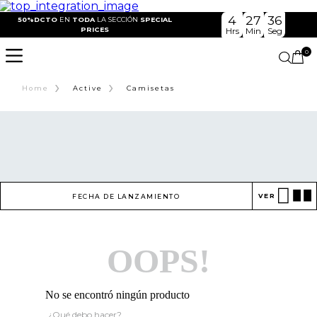
4
27
36
50%DCTO
EN
TODA
LA SECCIÓN
SPECIAL
PRICES
Hrs
Min
Seg
0
›
›
Home
Active
Camisetas
VER
FECHA DE LANZAMIENTO
OOPS!
No se encontró ningún producto
¿Qué debo hacer?