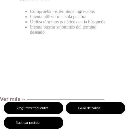
Comprueba los términos ingresados
Intenta utilizar una sola palabra
Utiliza términos genéricos en la búsqueda
Intenta buscar sinónimos del término
deseado
Ver más
‹
Guía de tallas
Preguntas frecuentes
Rastrear pedido