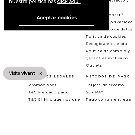
garantía, retracto y
nuestra política has
click aquí.
reversión
¿Cómo comprar?
Aceptar cookies
Política de privacidad
Tratamiento de datos
Política de cookies
Recogida en tienda
Política de cambio y
garantías exclusivo
Outlets
Visita
vivant
nuestra marca
x
active
TÉRMINOS LEGALES
MÉTODOS DE PAGO
Promociones
Tarjeta de crédito
T&C Mercado pago
Su+ PAY
T&C El Hilo que nos une
Pago contra entrega