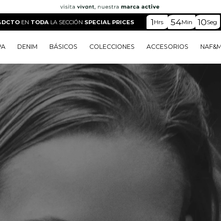
1
54
9
Hrs
Min
Seg
%DCTO
EN
TODA
LA SECCIÓN
SPECIAL PRICES
PA
DENIM
BÁSICOS
COLECCIONES
ACCESORIOS
NAF&
o
o
o
o
 Edit
o
o