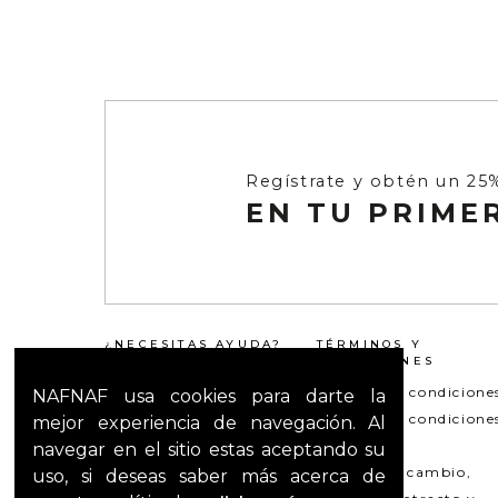
Regístrate y obtén un 25
EN TU PRIME
¿NECESITAS AYUDA?
TÉRMINOS Y
CONDICIONES
Servicio al Cliente
Términos y condicione
NAFNAF usa cookies para darte la
Preguntas frecuentes
Términos y condicione
mejor experiencia de navegación. Al
Peticiones quejas y
whatsapp
navegar en el sitio estas aceptando su
reclamos
Política de cambio,
uso, si deseas saber más acerca de
Mapa del Sitio