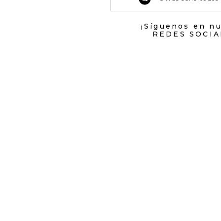
¡Síguenos en n
REDES SOCIA
Todos los derechos reservad
800.069.933-6 | Calle 14
servicioal