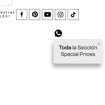
uestras
LES!
x
os NAF NAF © 2022 | COMODIN S.A.S | NIT
 No. 52 A - 372 | Medellín - Colombia
cliente@nafnaf .com.co