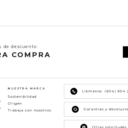
% de descuento
RA COMPRA
NUESTRA MARCA
Llámanos: (604) 604 
Sostenibilidad
s
Origen
s
Garantias y devoluci
Trabaja con nosotros
Otras solicitudes