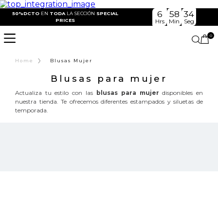
6
58
33
50%DCTO
EN
TODA
LA SECCIÓN
SPECIAL
PRICES
Hrs
Min
Seg
0
›
Home
Blusas Mujer
Blusas para mujer
Actualiza tu estilo con las
blusas para mujer
disponibles en
nuestra tienda. Te ofrecemos diferentes estampados y siluetas de
temporada.