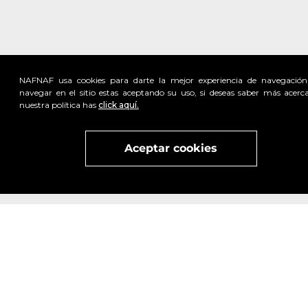
NAFNAF usa cookies para darte la mejor experiencia de navegación
navegar en el sitio estas aceptando su uso, si deseas saber más acerc
nuestra política has
click aquí.
Visita
vivant
nuestra marca
active
x
Aceptar cookies