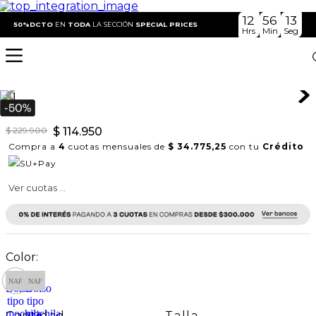
12
56
13
Accesorios
Bolsos y Carteras
Bolso tipo mochila
50%DCTO
EN
TODA
LA SECCIÓN
SPECIAL PRICES
Hrs
Min
Seg
Bolso tipo mochila
REF:
301H025
$
229
.
900
$
114
.
950
Compra a
4
cuotas mensuales de
$ 34.775,25
con tu
Crédito
Ver cuotas ...
Talla
Cantidad