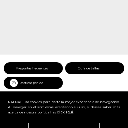
Guía de tallas
Preguntas frecuentes
Rastrear pedido
NAFNAF usa cookies para darte la mejor experiencia de navegación.
Al navegar en el sitio estas aceptando su uso, si deseas saber más
acerca de nuestra política has
click aquí.