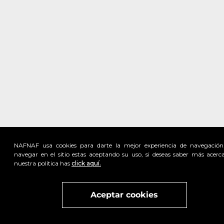
NAFNAF usa cookies para darte la mejor experiencia de navegación
navegar en el sitio estas aceptando su uso, si deseas saber más acerc
nuestra política has
click aquí.
Visita
vivant
nuestra marca
active
x
Aceptar cookies