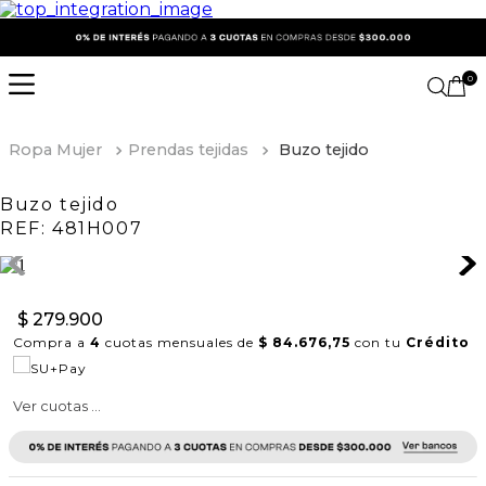
0
Ropa Mujer
Prendas tejidas
Buzo tejido
Buzo tejido
REF:
481H007
$
279
.
900
Compra a
4
cuotas mensuales de
$ 84.676,75
con tu
Crédito
Ver cuotas ...