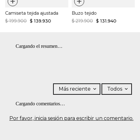
+
+
retorcer ni exprimir. SECADO: No secar en máquina.
Camiseta tejida ajustada
Buzo tejido
$
199
.
900
$
139
.
930
$
219
.
900
$
131
.
940
Cargando el resumen…
Más reciente
Todos
Cargando comentarios…
Por favor, inicia sesión para escribir un comentario.