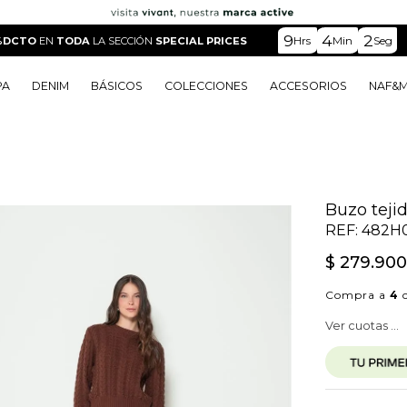
9
4
0
Hrs
Min
Seg
%DCTO
EN
TODA
LA SECCIÓN
SPECIAL PRICES
PA
DENIM
BÁSICOS
COLECCIONES
ACCESORIOS
NAF&
o
o
o
o
 Edit
o
o
Buzo teji
REF:
482H
$
279
.
90
Compra a
4
c
Ver cuotas ...