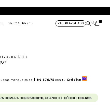
0
ME
SPECIAL PRICES
RASTREAR PEDIDO
do acanalado
087
0
uotas mensuales de
$ 84.676,75
con tu
Crédito