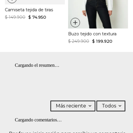
Camiseta tejida de tiras
$
149
.
900
$
74
.
950
+
Buzo tejido con textura
$
249
.
900
$
199
.
920
Cargando el resumen…
Más reciente
Todos
Cargando comentarios…