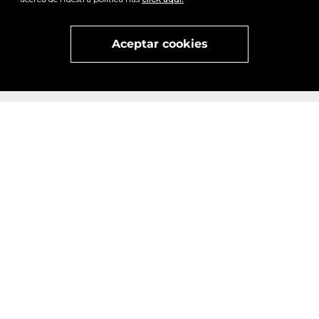
Visita
vivant
nuestra marca
active
x
Aceptar cookies
x