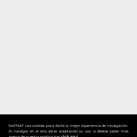
NAFNAF usa cookies para darte la mejor experiencia de navegación.
Al navegar en el sitio estas aceptando su uso, si deseas saber más
acerca de nuestra política has
click aquí.