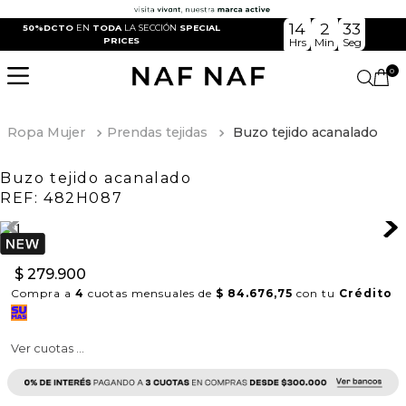
14
2
33
50%DCTO
EN
TODA
LA SECCIÓN
SPECIAL
PRICES
Hrs
Min
Seg
0
Ropa Mujer
Prendas tejidas
Buzo tejido acanalado
Buzo tejido acanalado
REF:
482H087
$
279
.
900
Compra a
4
cuotas mensuales de
$ 84.676,75
con tu
Crédito
Ver cuotas ...