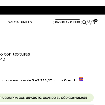
0
ME
SPECIAL PRICES
RASTREAR PEDIDO
do con texturas
040
uotas mensuales de
$ 42.338,37
con tu
Crédito