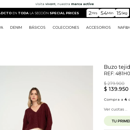
2
54
13
Hrs
Min
Seg
%DCTO
EN
TODA
LA SECCIÓN
SPECIAL PRICES
PA
DENIM
BÁSICOS
COLECCIONES
ACCESORIOS
NAF&
o
o
o
o
 Edit
o
o
Buzo teji
REF:
481H
$
279
.
900
$
139
.
950
Compra a
4
c
Ver cuotas ...