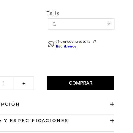
Talla
L
¿No encuentras tu talla?
Escribenos
COMPRAR
＋
IPCIÓN
ido
 Y ESPECIFICACIONES
en V.
 de botones a tono.