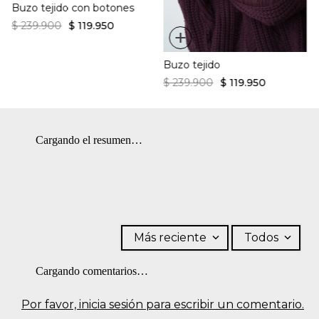
Buzo tejido con botones
$
239
.
900
$
119
.
950
+
Buzo tejido
$
239
.
900
$
119
.
950
Cargando el resumen…
Más reciente
Todos
Cargando comentarios…
Por favor, inicia sesión para escribir un comentario.