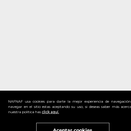
NAFNAF usa cookies para darte la mejor experiencia de navegación
navegar en el sitio estas aceptando su uso, si deseas saber más acerc
nuestra política has
click aquí.
Visita
vivant
nuestra marca
active
x
Aceptar cookies