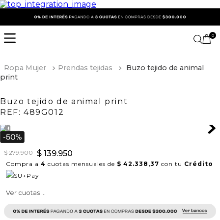
0
Ropa Mujer
Prendas tejidas
Buzo tejido de animal
print
Buzo tejido de animal print
REF:
489G012
$
279
.
900
$
139
.
950
Compra a
4
cuotas mensuales de
$ 42.338,37
con tu
Crédito
Ver cuotas ...