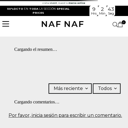
9
2
43
50%DCTO
EN
TODA
LA SECCIÓN
SPECIAL
PRICES
Hrs
Min
Seg
0
Cargando el resumen…
Más reciente
Todos
Cargando comentarios…
Por favor, inicia sesión para escribir un comentario.