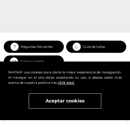
Guía de tallas
Preguntas frecuentes
Rastrear pedido
NAFNAF usa cookies para darte la mejor experiencia de navegación.
Al navegar en el sitio estas aceptando su uso, si deseas saber más
acerca de nuestra política has
click aquí.
x
Aceptar cookies
Visita
vivant
nuestra marca
active
x
Regístrate y obtén un 25% de descuento