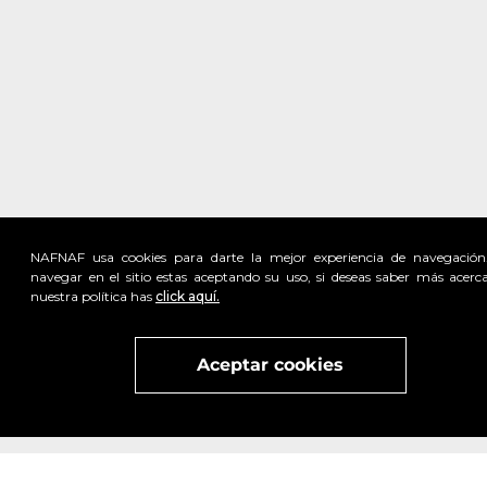
NAFNAF usa cookies para darte la mejor experiencia de navegación
navegar en el sitio estas aceptando su uso, si deseas saber más acerc
nuestra política has
click aquí.
Visita
vivant
nuestra marca
active
x
Aceptar cookies