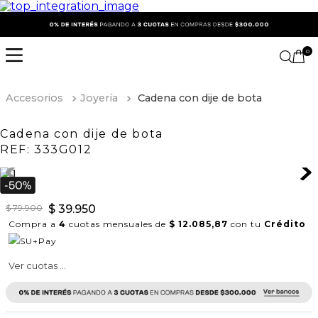
0
Accesorios
Joyería
Cadena con dije de bota
Cadena con dije de bota
REF:
333G012
$
79
.
900
$
39
.
950
Compra a
4
cuotas mensuales de
$ 12.085,87
con tu
Crédito
Ver cuotas ...