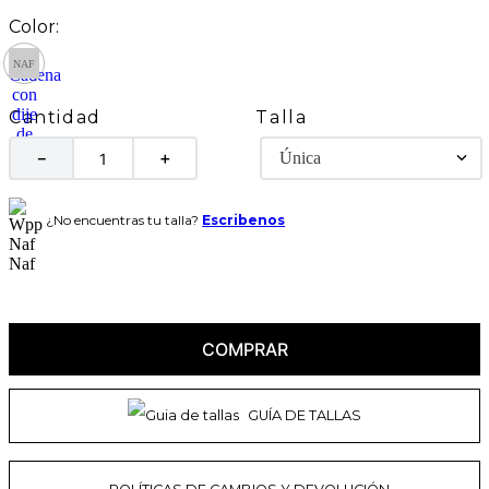
Talla
Cantidad
Única
－
＋
¿No encuentras tu talla?
Escribenos
COMPRAR
GUÍA DE TALLAS