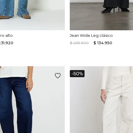
ro alto
Jean Wide Leg clásico
231
.
920
$
269
.
900
$
134
.
950