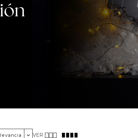
VER
levancia