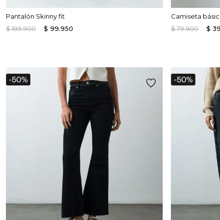
Pantalón Skinny fit
Camiseta bási
$
199
.
900
$
99
.
950
$
79
.
900
$
3