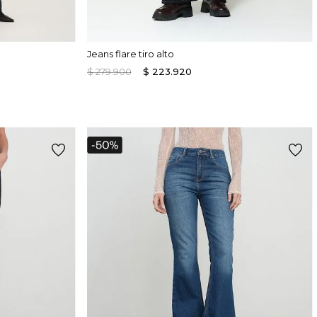
Jeans flare tiro alto
$
279
.
900
$
223
.
920