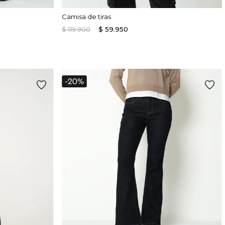
Camisa de tiras
$
119
.
900
$
59
.
950