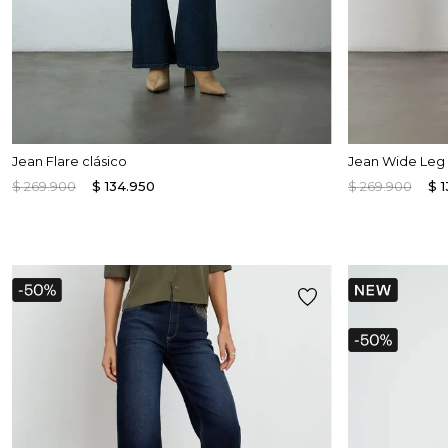
Jean Flare clásico
Jean Wide Leg 
$
269
.
900
$
134
.
950
$
269
.
900
$
1