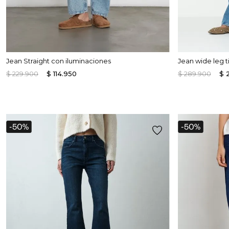
Jean Straight con iluminaciones
Jean wide leg ti
$
229
.
900
$
114
.
950
$
289
.
900
$