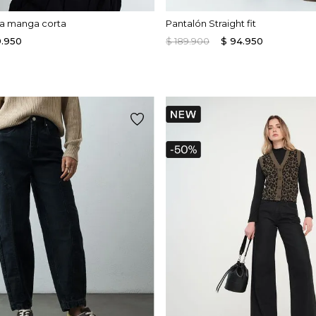
ca manga corta
Pantalón Straight fit
9
.
950
$
189
.
900
$
94
.
950