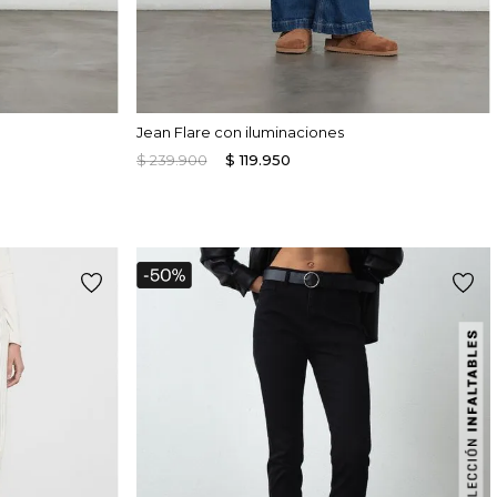
Jean Flare con iluminaciones
$
239
.
900
$
119
.
950