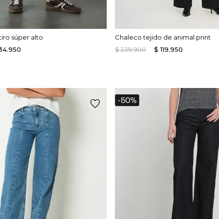
iro súper alto
Chaleco tejido de animal print
34
.
950
$
239
.
900
$
119
.
950