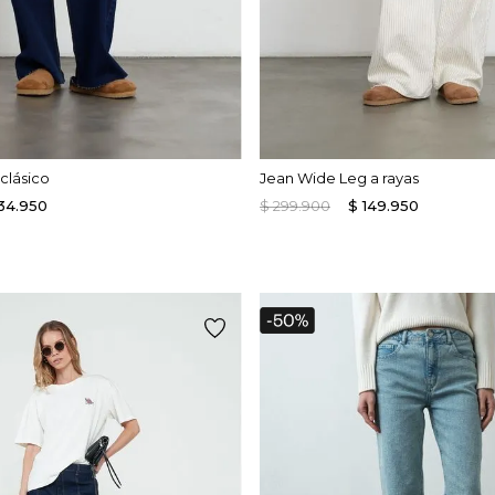
clásico
Jean Wide Leg a rayas
34
.
950
$
299
.
900
$
149
.
950