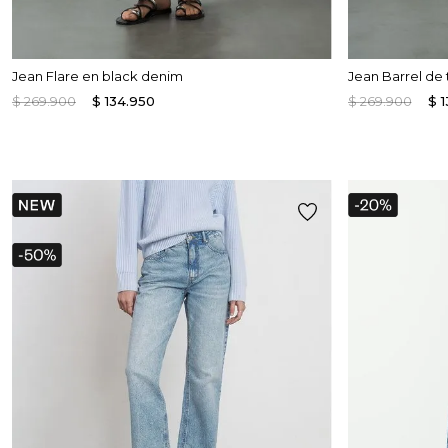
Jean Flare en black denim
Jean Barrel de t
$
269
.
900
$
134
.
950
$
269
.
900
$
1