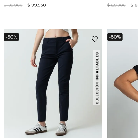
$
199
.
900
$
99
.
950
$
129
.
900
$
6