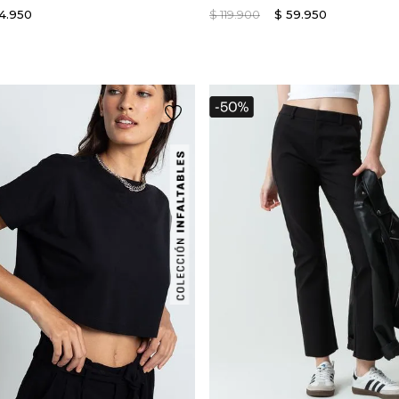
4
.
950
$
119
.
900
$
59
.
950