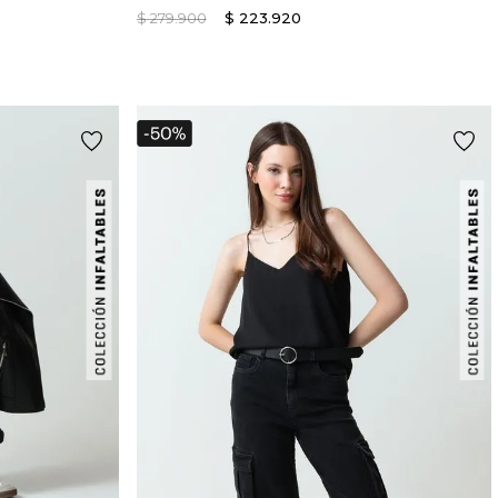
$
279
.
900
$
223
.
920