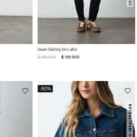
Jean Skinny tiro alto
$
199
.
900
$
99
.
950