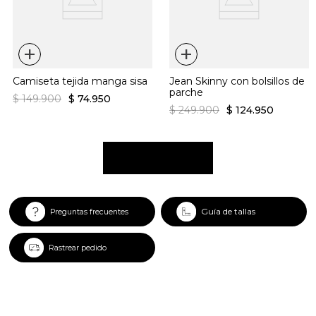
+
+
Camiseta tejida manga sisa
Jean Skinny con bolsillos de
parche
$
149
.
900
$
74
.
950
$
249
.
900
$
124
.
950