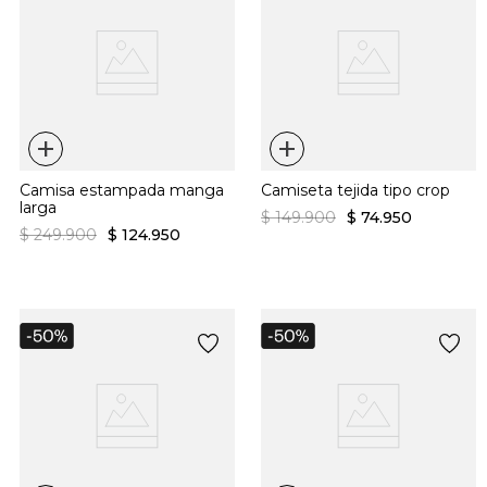
+
+
Camisa estampada manga
Camiseta tejida tipo crop
larga
$
149
.
900
$
74
.
950
$
249
.
900
$
124
.
950