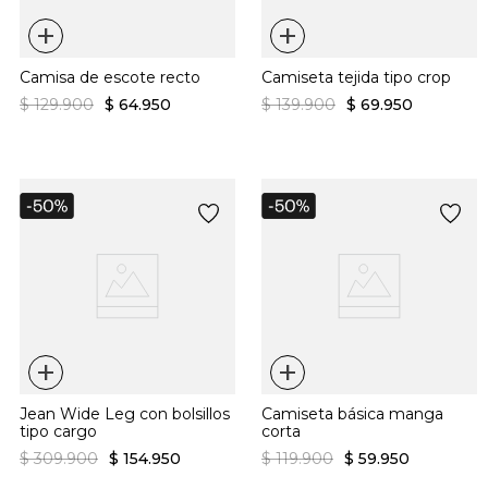
+
+
Camisa de escote recto
Camiseta tejida tipo crop
$
129
.
900
$
64
.
950
$
139
.
900
$
69
.
950
+
+
Jean Wide Leg con bolsillos
Camiseta básica manga
tipo cargo
corta
$
309
.
900
$
154
.
950
$
119
.
900
$
59
.
950