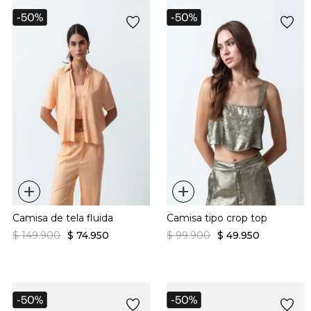
+
+
Camisa de tela fluida
Camisa tipo crop top
$
149
.
900
$
74
.
950
$
99
.
900
$
49
.
950