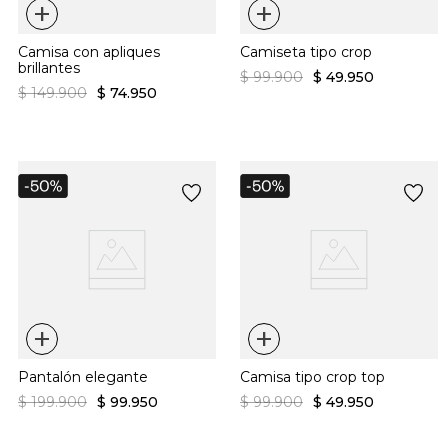
+
+
Camisa con apliques
Camiseta tipo crop
brillantes
$
99
.
900
$
49
.
950
$
149
.
900
$
74
.
950
+
+
Pantalón elegante
Camisa tipo crop top
$
199
.
900
$
99
.
950
$
99
.
900
$
49
.
950