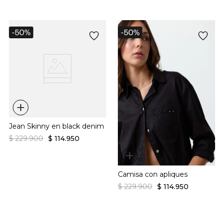
+
Jean Skinny en black denim
$
229
.
900
$
114
.
950
+
Camisa con apliques
$
229
.
900
$
114
.
950