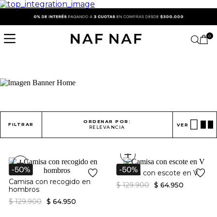
0
ORDENAR POR:
FILTRAR
VER
RELEVANCIA
+
+
Camisa con escote en V
Camisa con recogido en
$
129
.
900
$
64
.
950
hombros
$
129
.
900
$
64
.
950