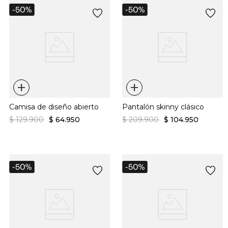
+
+
Camisa de diseño abierto
Pantalón skinny clásico
$
129
.
900
$
64
.
950
$
209
.
900
$
104
.
950