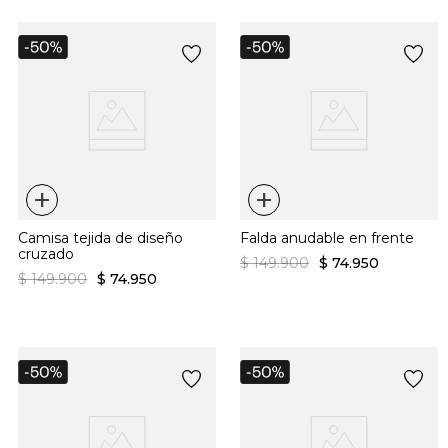
+
+
Camisa tejida de diseño
Falda anudable en frente
cruzado
$
149
.
900
$
74
.
950
$
149
.
900
$
74
.
950