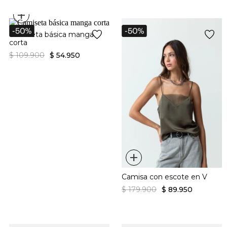
+
Camiseta básica manga
corta
$
109
.
900
$
54
.
950
+
Camisa con escote en V
$
179
.
900
$
89
.
950