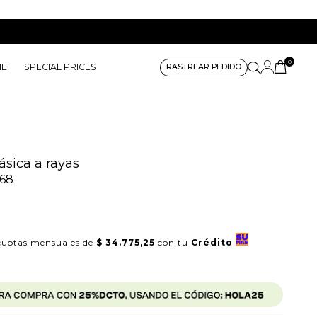
0
ME
SPECIAL PRICES
RASTREAR PEDIDO
ásica a rayas
68
uotas mensuales de
$ 34.775,25
con tu
Crédito