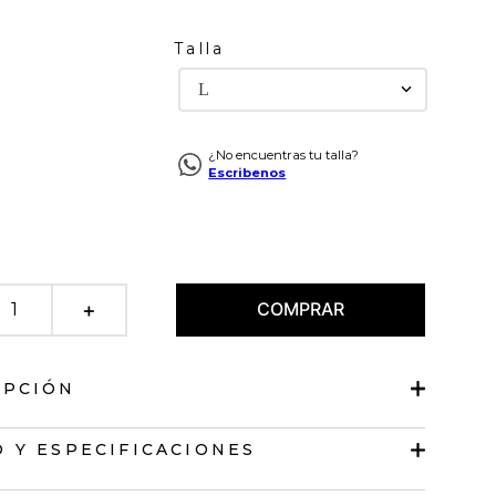
Talla
L
¿No encuentras tu talla?
Escribenos
COMPRAR
＋
IPCIÓN
ásica
 Y ESPECIFICACIONES
lásico.
arga.