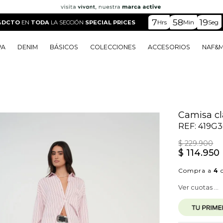
7
58
18
Hrs
Min
Seg
%DCTO
EN
TODA
LA SECCIÓN
SPECIAL PRICES
PA
DENIM
BÁSICOS
COLECCIONES
ACCESORIOS
NAF&
o
o
o
o
 Edit
o
o
Camisa cl
REF:
419G3
$
229
.
900
$
114
.
950
Compra a
4
c
Ver cuotas ...