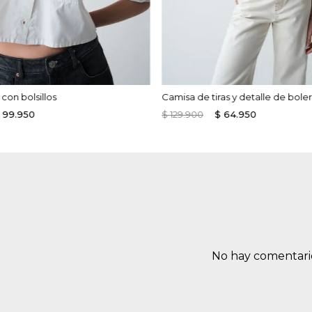
con bolsillos
Camisa de tiras y detalle de bole
99
.
950
$
129
.
900
$
64
.
950
No hay comentari