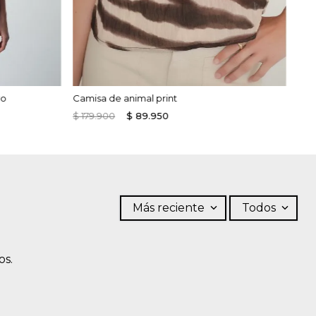
ro
Camisa de animal print
$
179
.
900
$
89
.
950
Más reciente
Todos
os.