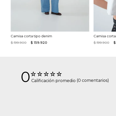
Camisa corta tipo denim
Camisa corta 
$
199
.
900
$
159
.
920
$
199
.
900
$
0
☆
☆
☆
☆
☆
(0 comentarios)
Calificación promedio