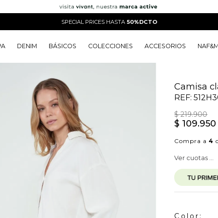
SPECIAL PRICES HASTA
50%DCTO
PA
DENIM
BÁSICOS
COLECCIONES
ACCESORIOS
NAF&
o
o
o
o
 Edit
o
o
Camisa cl
REF:
512H3
$
219
.
900
$
109
.
950
Compra a
4
c
Ver cuotas ...