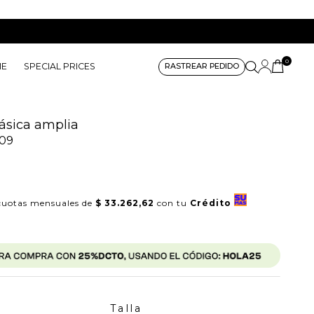
0
ME
SPECIAL PRICES
RASTREAR PEDIDO
ásica amplia
09
uotas mensuales de
$ 33.262,62
con tu
Crédito
Talla