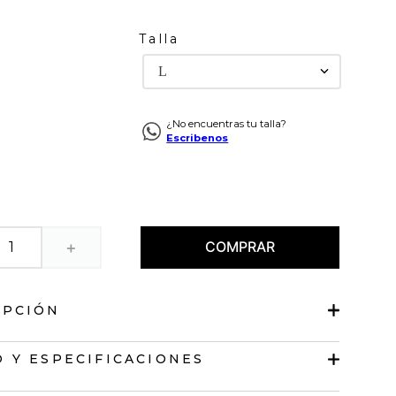
Talla
L
¿No encuentras tu talla?
Escribenos
COMPRAR
＋
IPCIÓN
ásica
 Y ESPECIFICACIONES
arga.
lásico.