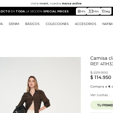
8
33
10
Hrs
Min
Seg
%DCTO
EN
TODA
LA SECCIÓN
SPECIAL PRICES
PA
DENIM
BÁSICOS
COLECCIONES
ACCESORIOS
NAF&
o
o
o
o
 Edit
o
o
Camisa cl
REF:
411H3
$
229
.
900
$
114
.
950
Compra a
4
c
Ver cuotas ...