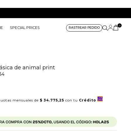
0
ME
SPECIAL PRICES
RASTREAR PEDIDO
ásica de animal print
34
uotas mensuales de
$ 34.775,25
con tu
Crédito