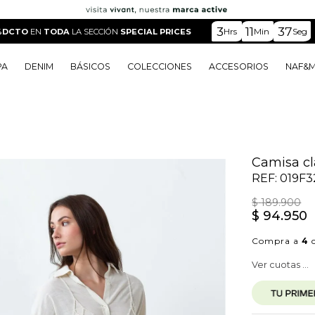
3
11
35
Hrs
Min
Seg
%DCTO
EN
TODA
LA SECCIÓN
SPECIAL PRICES
PA
DENIM
BÁSICOS
COLECCIONES
ACCESORIOS
NAF&
o
o
o
o
 Edit
o
o
Camisa cl
REF:
019F3
$
189
.
900
$
94
.
950
Compra a
4
c
Ver cuotas ...