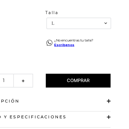
Talla
L
¿No encuentras tu talla?
Escribenos
COMPRAR
＋
IPCIÓN
manga larga
 Y ESPECIFICACIONES
lásico.
abierto.