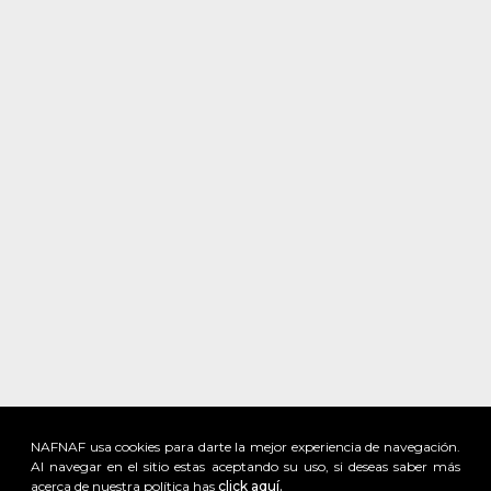
NAFNAF usa cookies para darte la mejor experiencia de navegación.
Al navegar en el sitio estas aceptando su uso, si deseas saber más
acerca de nuestra política has
click aquí.