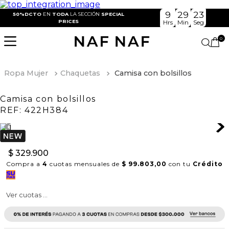
9
29
22
50%DCTO
EN
TODA
LA SECCIÓN
SPECIAL
PRICES
Hrs
Min
Seg
0
Ropa Mujer
Chaquetas
Camisa con bolsillos
Camisa con bolsillos
REF:
422H384
$
329
.
900
Compra a
4
cuotas mensuales de
$ 99.803,00
con tu
Crédito
Ver cuotas ...