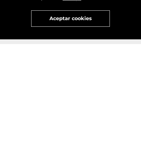
x
Visita
vivant
nuestra marca
active
x
Aceptar cookies