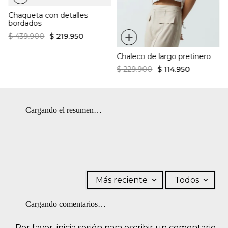
¿Cómo es el fit?:
máxima 40 ºC. OTROS: Lavar separadamente. SECADO: No
Chaqueta con detalles
secar en máquina.
Corte regular
bordados
Cuello camisero
+
Botones frontales
$
439
.
900
$
219
.
950
Bolsillos estilo cargo
Chaleco de largo pretinero
$
229
.
900
$
114
.
950
Cargando el resumen…
Más reciente
Todos
Cargando comentarios…
Por favor, inicia sesión para escribir un comentario.