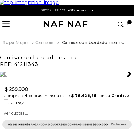
SPECIAL PRICES HASTA
50%DCTO
0
Ropa Mujer
Camisas
Camisa con bordado marino
Camisa con bordado marino
REF:
412H343
$
259
.
900
Compra a
4
cuotas mensuales de
$ 78.626,25
con tu
Crédito
Ver cuotas ...