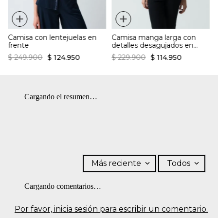
Secado en tendedero a la sombra.
+
+
Camisa con lentejuelas en
Camisa manga larga con
frente
detalles desagujados en
ruedo
$
249
.
900
$
124
.
950
$
229
.
900
$
114
.
950
Cargando el resumen…
Más reciente
Todos
Cargando comentarios…
Por favor, inicia sesión para escribir un comentario.