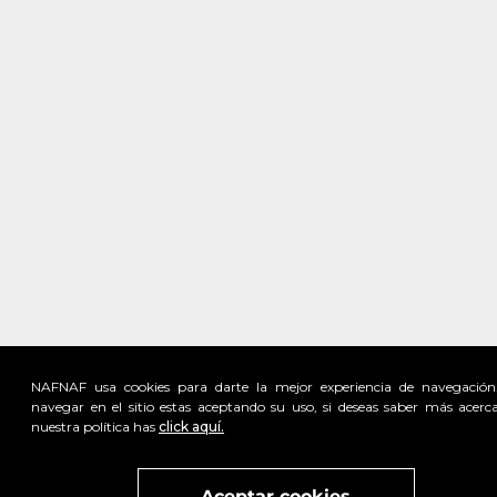
NAFNAF usa cookies para darte la mejor experiencia de navegación
navegar en el sitio estas aceptando su uso, si deseas saber más acerc
nuestra política has
click aquí.
Visita
vivant
nuestra marca
active
x
Aceptar cookies