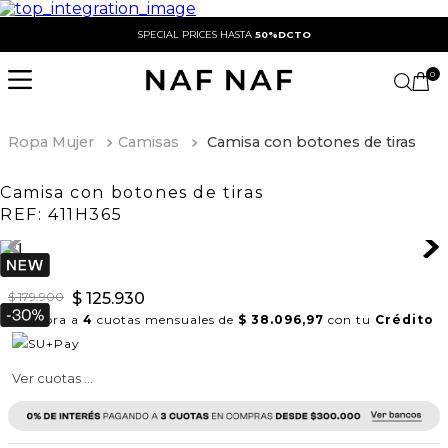
SPECIAL PRICES HASTA
50%DCTO
0
Ropa Mujer
Camisas
Camisa con botones de tiras
Camisa con botones de tiras
REF:
411H365
$
179
.
900
$
125
.
930
Compra a
4
cuotas mensuales de
$ 38.096,97
con tu
Crédito
Ver cuotas ...