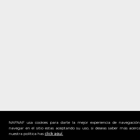
NAFNAF usa cookies para darte la mejor experiencia de navegación
navegar en el sitio estas aceptando su uso, si deseas saber más acerc
nuestra política has
click aquí.