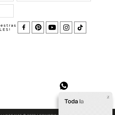
uestras
LES!
x