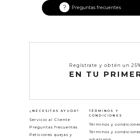
Enterizos
Enterizos
Preguntas frecuentes
Regístrate y obtén un 25
EN TU PRIME
¿NECESITAS AYUDA?
TÉRMINOS Y
CONDICIONES
Servicio al Cliente
Términos y condicione
Preguntas frecuentes
Términos y condicione
Peticiones quejas y
whatsapp