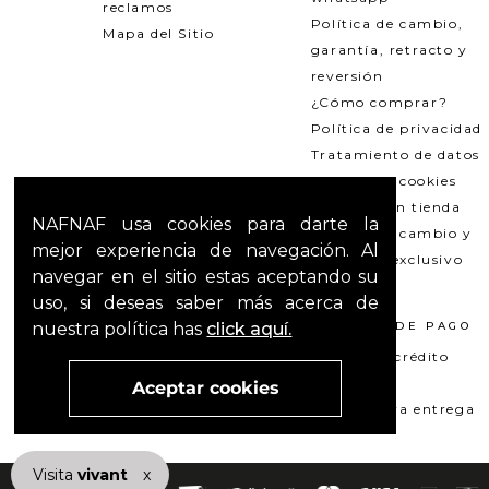
reclamos
Política de cambio,
Mapa del Sitio
garantía, retracto y
reversión
¿Cómo comprar?
Política de privacidad
Tratamiento de datos
Política de cookies
Recogida en tienda
NAFNAF usa cookies para darte la
Política de cambio y
mejor experiencia de navegación. Al
garantías exclusivo
navegar en el sitio estas aceptando su
Outlets
uso, si deseas saber más acerca de
nuestra política has
click aquí.
TÉRMINOS LEGALES
MÉTODOS DE PAGO
Promociones
Tarjeta de crédito
T&C Mercado pago
Su+ PAY
Aceptar cookies
T&C El Hilo que nos une
Pago contra entrega
Visita
vivant
nuestra marca
x
active