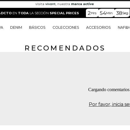
2
54
38
Hrs
Min
Seg
%DCTO
EN
TODA
LA SECCIÓN
SPECIAL PRICES
PA
DENIM
BÁSICOS
COLECCIONES
ACCESORIOS
NAF&
RECOMENDADOS
o
o
o
o
 Edit
o
o
Cargando comentario
Por favor, inicia 