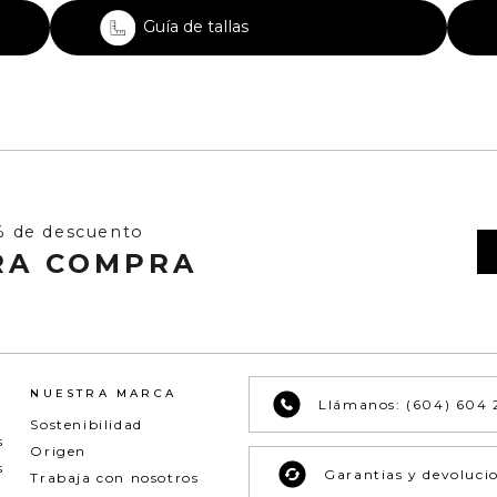
Guía de tallas
% de descuento
RA COMPRA
NUESTRA MARCA
Llámanos: (604) 604 
Sostenibilidad
s
Origen
s
Garantias y devoluci
Trabaja con nosotros