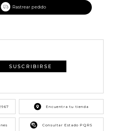
Rastrear pedido
SUSCRIBIRSE
2967
Encuentra tu tienda
ones
Consultar Estado PQRS