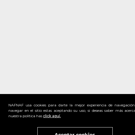
NAFNAF usa cookies para darte la mejor experiencia de navegación
navegar en el sitio estas aceptando su uso, si deseas saber más acerc
nuestra política has
click aquí.
Visita
vivant
nuestra marca
active
x
Aceptar cookies