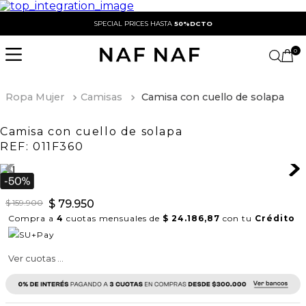
SPECIAL PRICES HASTA
50%DCTO
0
Ropa Mujer
Camisas
Camisa con cuello de solapa
Camisa con cuello de solapa
REF:
011F360
$
159
.
900
$
79
.
950
Compra a
4
cuotas mensuales de
$ 24.186,87
con tu
Crédito
Ver cuotas ...