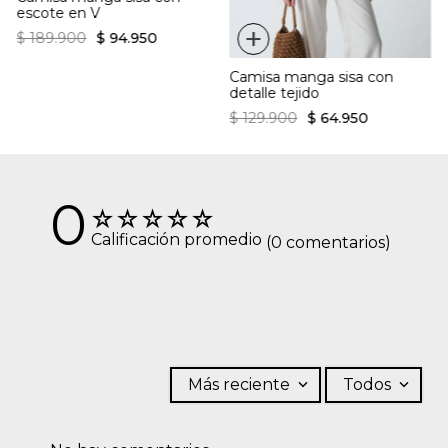
escote en V
+
$
189
.
900
$
94
.
950
Camisa manga sisa con
detalle tejido
$
129
.
900
$
64
.
950
0
☆
☆
☆
☆
☆
Calificación promedio
(0 comentarios)
Más reciente
Todos