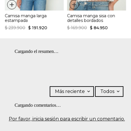
+
+
Camisa manga larga
Camisa manga sisa con
estampada
detalles bordados
$
239
.
900
$
191
.
920
$
169
.
900
$
84
.
950
Cargando el resumen…
Más reciente
Todos
Cargando comentarios…
Por favor, inicia sesión para escribir un comentario.