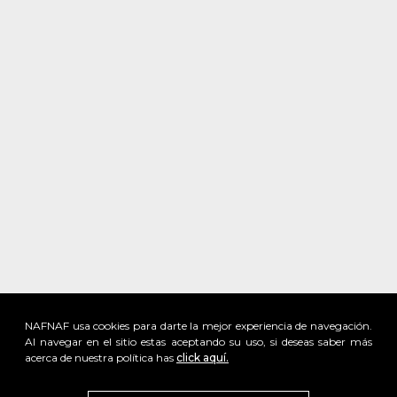
NAFNAF usa cookies para darte la mejor experiencia de navegación.
Al navegar en el sitio estas aceptando su uso, si deseas saber más
acerca de nuestra política has
click aquí.
x
Visita
vivant
nuestra marca
active
x