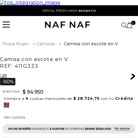
SPECIAL PRICES HASTA
50%DCTO
0
Ropa Mujer
Camisas
Camisa con escote en V
Camisa con escote en V
REF:
411G333
$
189
.
900
$
94
.
950
Compra a
4
cuotas mensuales de
$ 28.724,75
con tu
Crédito
Ver cuotas ...