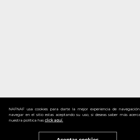
NAFNAF usa cookies para darte la mejor experiencia de navegación
navegar en el sitio estas aceptando su uso, si deseas saber más acerc
nuestra política has
click aquí.
Visita
vivant
nuestra marca
active
x
Aceptar cookies