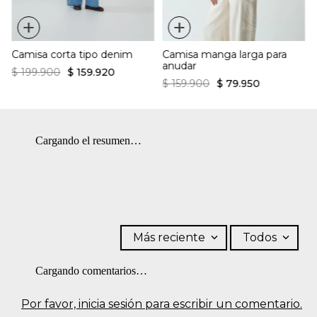
+
+
Camisa corta tipo denim
Camisa manga larga para
anudar
$
199
.
900
$
159
.
920
$
159
.
900
$
79
.
950
Cargando el resumen…
Más reciente
Todos
Cargando comentarios…
Por favor, inicia sesión para escribir un comentario.