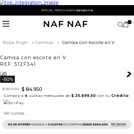
SPECIAL PRICES HASTA
50%DCTO
0
Ropa Mujer
Camisas
Camisa con escote en V
Camisa con escote en V
REF:
512F341
$
169
.
900
$
84
.
950
Compra a
4
cuotas mensuales de
$ 25.699,50
con tu
Crédito
Ver cuotas ...